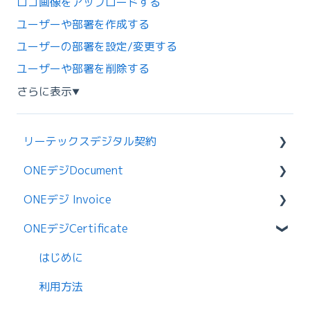
ロゴ画像をアップロードする
ユーザーや部署を作成する
ユーザーの部署を設定/変更する
ユーザーや部署を削除する
さらに表示
▼
リーテックスデジタル契約
ONEデジDocument
はじめに
ONEデジ Invoice
利用ガイド
はじめに
ONEデジCertificate
契約する
利用方法
利用方法
受信ガイド
ログイン
請求書の送信・受信
はじめに
契約前の文書を操作する
文書の送信
請求書の作成
利用方法